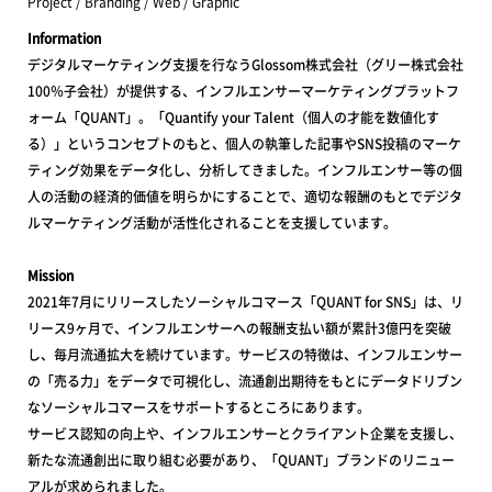
Project / Branding / Web / Graphic
Information
デジタルマーケティング支援を行なうGlossom株式会社（グリー株式会社
100％子会社）が提供する、インフルエンサーマーケティングプラットフ
ォーム「QUANT」。「Quantify your Talent（個人の才能を数値化す
る）」というコンセプトのもと、個人の執筆した記事やSNS投稿のマーケ
ティング効果をデータ化し、分析してきました。インフルエンサー等の個
人の活動の経済的価値を明らかにすることで、適切な報酬のもとでデジタ
ルマーケティング活動が活性化されることを支援しています。
Mission
2021年7月にリリースしたソーシャルコマース「QUANT for SNS」は、リ
リース9ヶ月で、インフルエンサーへの報酬支払い額が累計3億円を突破
し、毎月流通拡大を続けています。サービスの特徴は、インフルエンサー
の「売る力」をデータで可視化し、流通創出期待をもとにデータドリブン
なソーシャルコマースをサポートするところにあります。
サービス認知の向上や、インフルエンサーとクライアント企業を支援し、
新たな流通創出に取り組む必要があり、「QUANT」ブランドのリニュー
アルが求められました。