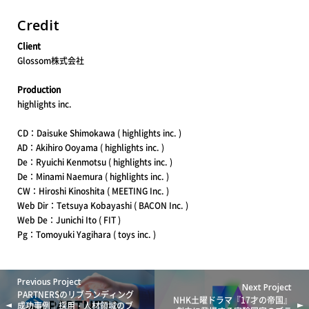
Credit
Client
Glossom株式会社
Production
highlights inc.
CD：Daisuke Shimokawa ( highlights inc. )
AD：Akihiro Ooyama ( highlights inc. )
De：Ryuichi Kenmotsu ( highlights inc. )
De：Minami Naemura ( highlights inc. )
CW：Hiroshi Kinoshita ( MEETING Inc. )
Web Dir：Tetsuya Kobayashi ( BACON Inc. )
Web De：Junichi Ito ( FIT )
Pg：Tomoyuki Yagihara ( toys inc. )
Previous Project
Next Project
PARTNERSのリブランディング
NHK土曜ドラマ『17才の帝国』
成功事例｜採用・人材領域のブ