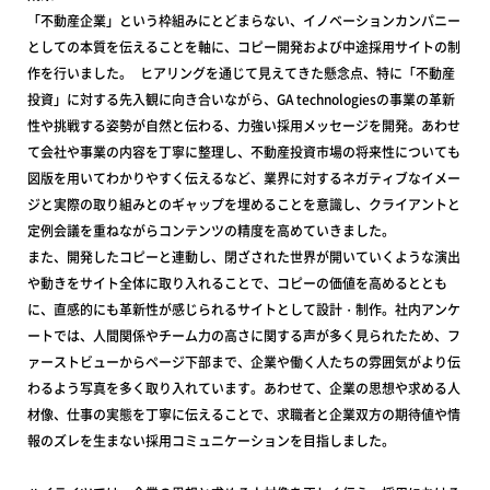
「不動産企業」という枠組みにとどまらない、イノベーションカンパニー
としての本質を伝えることを軸に、コピー開発および中途採用サイトの制
作を行いました。 ヒアリングを通じて見えてきた懸念点、特に「不動産
投資」に対する先入観に向き合いながら、GA technologiesの事業の革新
性や挑戦する姿勢が自然と伝わる、力強い採用メッセージを開発。あわせ
て会社や事業の内容を丁寧に整理し、不動産投資市場の将来性についても
図版を用いてわかりやすく伝えるなど、業界に対するネガティブなイメー
ジと実際の取り組みとのギャップを埋めることを意識し、クライアントと
定例会議を重ねながらコンテンツの精度を高めていきました。
また、開発したコピーと連動し、閉ざされた世界が開いていくような演出
や動きをサイト全体に取り入れることで、コピーの価値を高めるととも
に、直感的にも革新性が感じられるサイトとして設計・制作。社内アンケ
ートでは、人間関係やチーム力の高さに関する声が多く見られたため、フ
ァーストビューからページ下部まで、企業や働く人たちの雰囲気がより伝
わるよう写真を多く取り入れています。あわせて、企業の思想や求める人
材像、仕事の実態を丁寧に伝えることで、求職者と企業双方の期待値や情
報のズレを生まない採用コミュニケーションを目指しました。