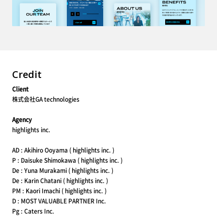
Credit
Client
株式会社GA technologies
Agency
highlights inc.
AD : Akihiro Ooyama ( highlights inc. )
P : Daisuke Shimokawa ( highlights inc. )
De : Yuna Murakami ( highlights inc. )
De : Karin Chatani ( highlights inc. )
PM : Kaori Imachi ( highlights inc. )
D : MOST VALUABLE PARTNER Inc.
Pg : Caters Inc.